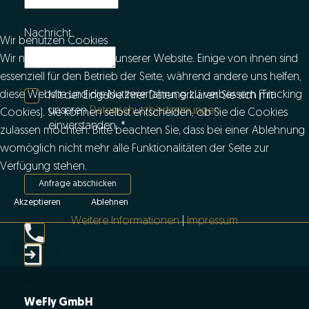
Nachricht
Wir benutzen Cookies
Wir nutzen Cookies auf unserer Website. Einige von ihnen sind
essenziell für den Betrieb der Seite, während andere uns helfen,
diese Website und die Nutzererfahrung zu verbessern (Tracking
Mit der Eingabe Ihrer Daten erklären Sie sich mit
unseren
Datenschutzbestimmungen
Cookies). Sie können selbst entscheiden, ob Sie die Cookies
einverstanden.
*
zulassen möchten. Bitte beachten Sie, dass bei einer Ablehnung
womöglich nicht mehr alle Funktionalitäten der Seite zur
Verfügung stehen.
Anfrage abschicken
Akzeptieren
Ablehnen
Weitere Informationen
|
Impressum
WeFly GmbH