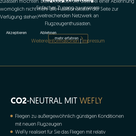
Flugzeug Vermittlung
zulassen möchten. Bitte beachten Sie, dass bei einer Ablehnung
Einfacher Zugang zu unserem
womöglich nicht mehr alle Funktionalitäten der Seite zur
weitreichenden Netzwerk an
Verfügung stehen.
Flugzeugenthusiasten.
Akzeptieren
Ablehnen
mehr erfahren
Weitere Informationen
|
Impressum
CO2
-NEUTRAL MIT
WEFLY
Fliegen zu außergewöhnlich günstigen Konditionen
mit neuen Flugzeugen
WeFly realisiert für Sie das Fliegen mit relativ