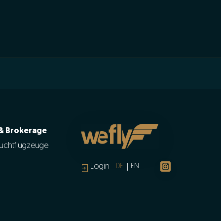
 & Brokerage
uchtflugzeuge
Login
DE
EN