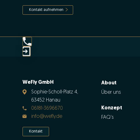
Kontakt aufnehmen
WeFly GmbH
About
Sophie-Scholl-Platz 4,
Über uns
63452 Hanau
Konzept
06181-3696670
info@wefly.de
FAQ's
Kontakt