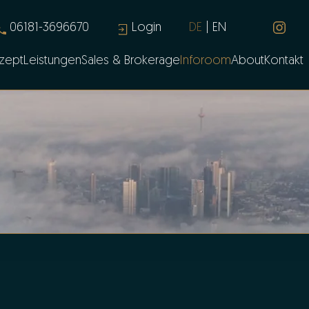
06181-3696670
Login
DE
EN
zept
Leistungen
Sales & Brokerage
Inforoom
About
Kontakt