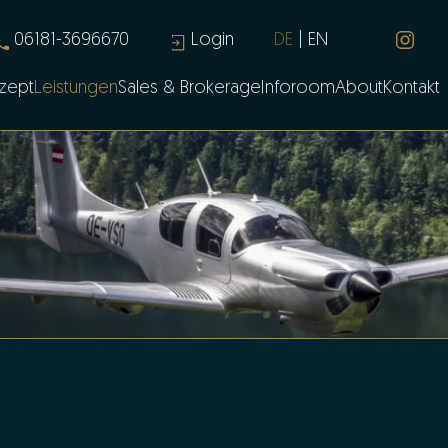
06181-3696670
Login
DE
EN
zept
Leistungen
Sales & Brokerage
Inforoom
About
Kontakt