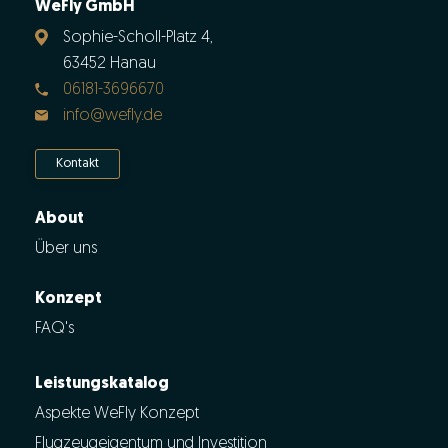
WeFly GmbH
Sophie-Scholl-Platz 4,
63452 Hanau
06181-3696670
info@wefly.de
Kontakt
About
Über uns
Konzept
FAQ's
Leistungskatalog
Aspekte WeFly Konzept
Flugzeugeigentum und Investition